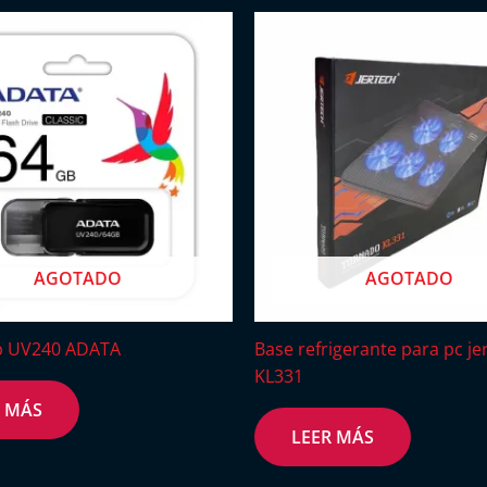
AGOTADO
AGOTADO
b UV240 ADATA
Base refrigerante para pc je
KL331
R MÁS
LEER MÁS