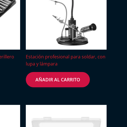
rillero
Estación profesional para soldar, con
lupa y lámpara
AÑADIR AL CARRITO