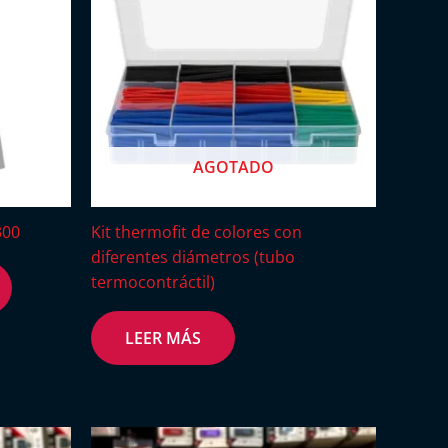
AGOTADO
300
Kit thermofit de colores con
diferentes diámetros (tubo
termocontráctil)
LEER MÁS