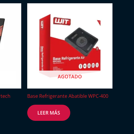
AGOTADO
rtech
Base Refrigerante Abatible WPC-400
LEER MÁS