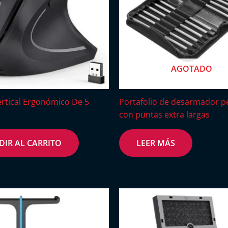
AGOTADO
rtical Ergonómico De 5
Portafolio de desarmador pe
con puntas extra largas
DIR AL CARRITO
LEER MÁS