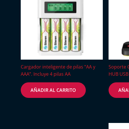
Cargador inteligente de pilas “AA y
Soporte 
AAA”. Incluye 4 pilas AA
HUB USB 
AÑADIR AL CARRITO
AÑA