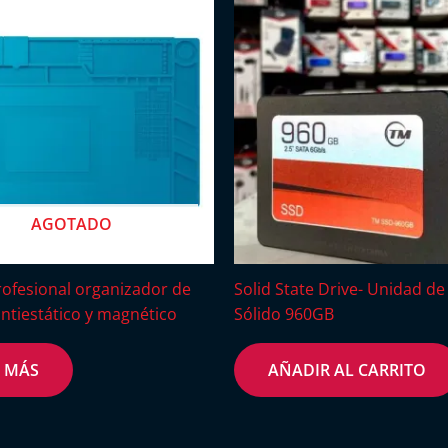
AGOTADO
rofesional organizador de
Solid State Drive- Unidad de
antiestático y magnético
Sólido 960GB
R MÁS
AÑADIR AL CARRITO