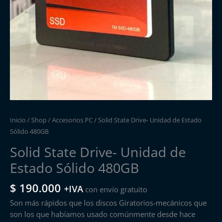
Inicio
/
Shop
/
Accesorios PC
/ Solid State Drive- Unidad de Estado
Sólido 480GB
Solid State Drive- Unidad de
Estado Sólido 480GB
$
190.000
+IVA
con envío gratuito
Son más rápidos que los discos Giratorios-mecánicos que
son los que habíamos usado comúnmente desde hace