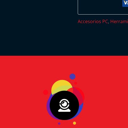
Accesorios PC
,
Herrami