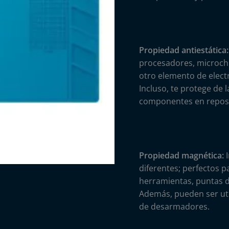
Propiedad antiestática:
procesadores, microchi
otro elemento de electr
Incluso, te protege de 
componentes en repos
Propiedad magnética:
I
diferentes; perfectos p
herramientas, puntas d
Además, pueden ser ut
de desarmadores.