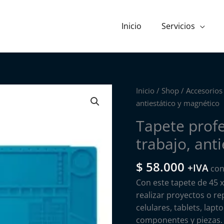
Inicio
Servicios
Inicio
/
Shop
/
Accesorios
antiestático y magnético
Tapete profe
trabajo, ant
$
58.000
+IVA
con
Con este tapete de 45 
realizar proyectos o r
celulares, tablets, lap
componentes y piezas.