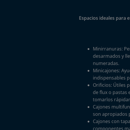
Espacios ideales para el
Minirranuras: Pe
desarmados y llev
numeradas.
Minicajones: Ayu
indispensables p
Orificios: Útile
de flux o pastas
tomarlos rápida
Cajones multifu
son apropiados p
Cajones con tapa
componentes má