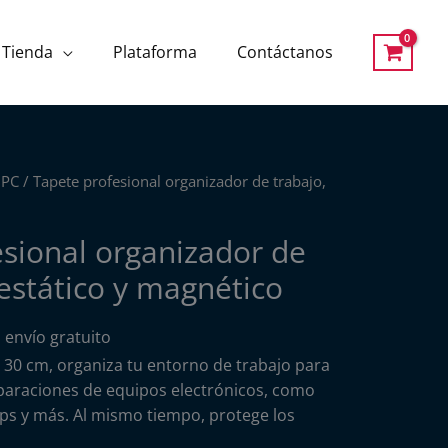
Tienda
Plataforma
Contáctanos
 PC
/ Tapete profesional organizador de trabajo,
sional organizador de
iestático y magnético
 envío gratuito
x 30 cm, organiza tu entorno de trabajo para
eparaciones de equipos electrónicos, como
tops y más. Al mismo tiempo, protege los