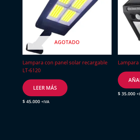
AGOTADO
Lampara con panel solar recargable
Lampara 
LT-6120
AÑA
LEER MÁS
$
35.000
+
$
45.000
+IVA