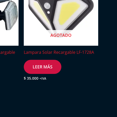
AGOTADO
cargable
Lampara Solar Recargable LF-1728A
LEER MÁS
$
35.000
+IVA