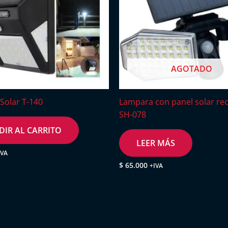
AGOTADO
Solar T-140
Lampara con panel solar re
SH-078
DIR AL CARRITO
LEER MÁS
IVA
$
65.000
+IVA