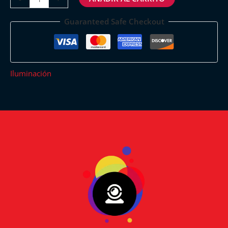
Guaranteed Safe Checkout
Iluminación