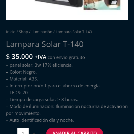
Inicio
/
Shop
/
Iluminación
/ Lampara Solar T-140
Lampara Solar T-140
$
35.000
+IVA
con envío gratuito
– panel solar: 3w 17% eficiencia.
– Color: Negro.
– Material: ABS.
– Interruptor on/off para el ahorro de energía.
– LEDS: 20
– Tiempo de carga solar: > 8 horas.
– Modo de iluminación: Iluminación nocturna de activación
por movimiento.
– Auto identificación día y noche.
AÑADIR AL CARRITO
-
+