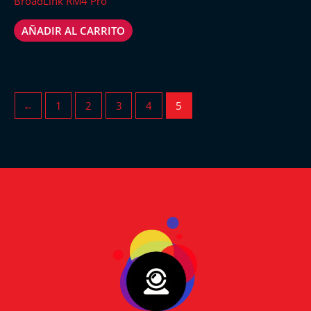
BroadLink RM4 Pro
AÑADIR AL CARRITO
←
1
2
3
4
5