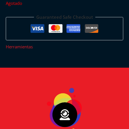
Agotado
Guaranteed Safe Checkout
Herramientas