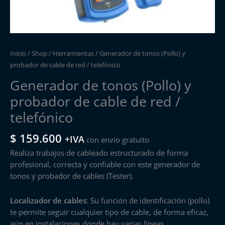
Inicio
/
Shop
/
Herramientas
/ Generador de tonos (Pollo) y
probador de cable de red / telefónico
Generador de tonos (Pollo) y
probador de cable de red /
telefónico
$
159.600
+IVA
con envío gratuito
Realiza trabajos de cableado estructurado de forma
profesional, correcta y confiable con este generador de
tonos y probador de cables (Tester).
Localizador de cables
: Su función de identificación (pollo)
te permite seguir cualquier tipo de cable, de forma eficaz,
aún en instalaciones donde hay varias líneas