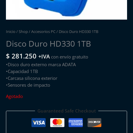
Inicio
/
Shop
/
Accesorios PC
/ Disco Duro HD330 1TB
Disco Duro HD330 1TB
$
281.250
+IVA
con envío gratuito
•Disco duro externo marca ADATA
•Capacidad 1TB
•Carcasa silicona exterior
•Sensores de impacto
Agotado
Guaranteed Safe Checkout