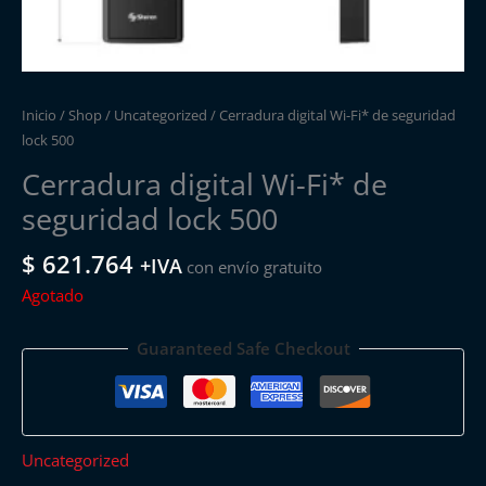
Inicio
/
Shop
/
Uncategorized
/ Cerradura digital Wi-Fi* de seguridad
lock 500
Cerradura digital Wi-Fi* de
seguridad lock 500
$
621.764
+IVA
con envío gratuito
Agotado
Guaranteed Safe Checkout
Uncategorized