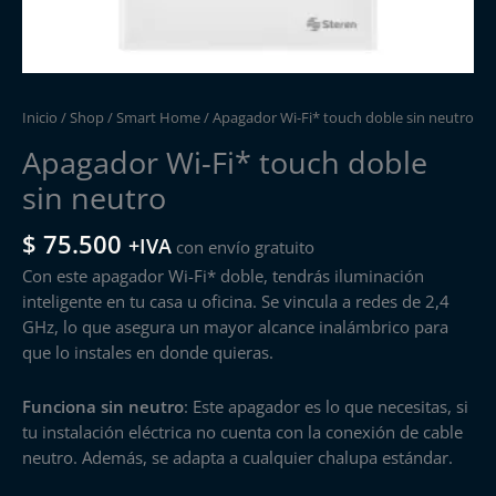
Inicio
/
Shop
/
Smart Home
/ Apagador Wi-Fi* touch doble sin neutro
Apagador Wi-Fi* touch doble
sin neutro
$
75.500
+IVA
con envío gratuito
Con este apagador Wi-Fi* doble, tendrás iluminación
inteligente en tu casa u oficina. Se vincula a redes de 2,4
GHz, lo que asegura un mayor alcance inalámbrico para
que lo instales en donde quieras.
Funciona sin neutro
: Este apagador es lo que necesitas, si
tu instalación eléctrica no cuenta con la conexión de cable
neutro. Además, se adapta a cualquier chalupa estándar.