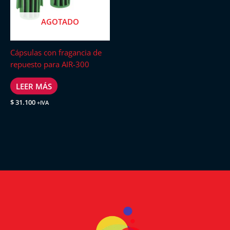
AGOTADO
Cápsulas con fragancia de
repuesto para AIR-300
LEER MÁS
$
31.100
+IVA