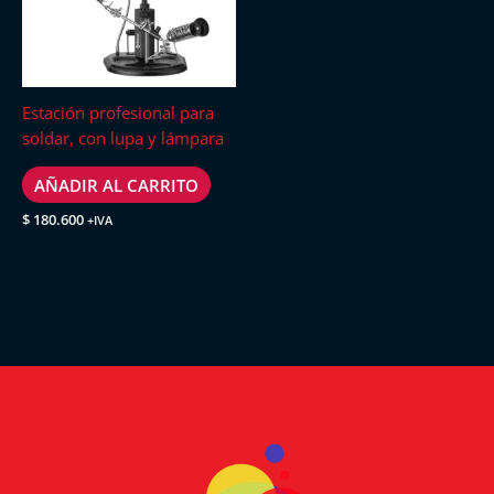
Estación profesional para
soldar, con lupa y lámpara
AÑADIR AL CARRITO
$
180.600
+IVA