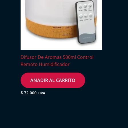
Difusor De Aromas 500ml Control
Remoto Humidificador
AÑADIR AL CARRITO
$
72.000
+IVA