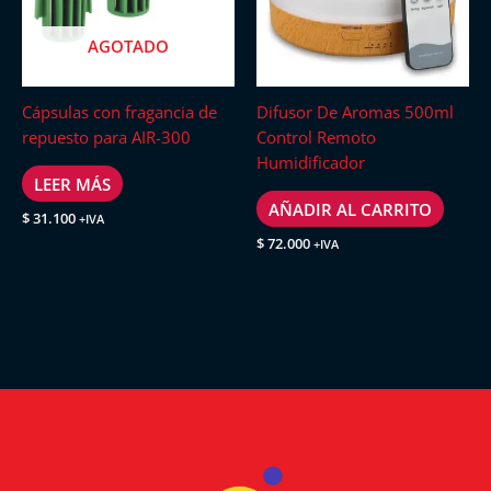
AGOTADO
Cápsulas con fragancia de
Difusor De Aromas 500ml
repuesto para AIR-300
Control Remoto
Humidificador
LEER MÁS
AÑADIR AL CARRITO
$
31.100
+IVA
$
72.000
+IVA